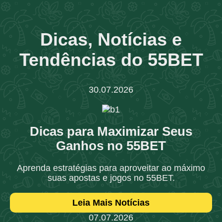
Dicas, Notícias e
Tendências do 55BET
30.07.2026
Dicas para Maximizar Seus
Ganhos no 55BET
Aprenda estratégias para aproveitar ao máximo
suas apostas e jogos no 55BET.
Leia Mais Notícias
07.07.2026