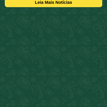
Leia Mais Notícias