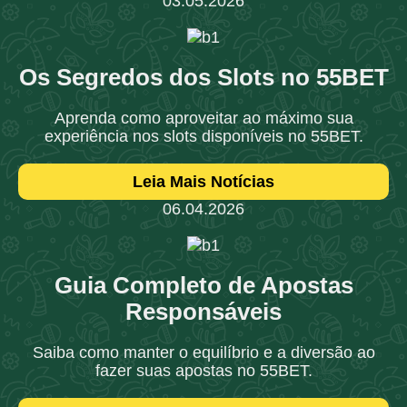
03.05.2026
Os Segredos dos Slots no 55BET
Aprenda como aproveitar ao máximo sua
experiência nos slots disponíveis no 55BET.
Leia Mais Notícias
06.04.2026
Guia Completo de Apostas
Responsáveis
Saiba como manter o equilíbrio e a diversão ao
fazer suas apostas no 55BET.